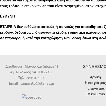
ευθύνεται για τυχόν τυπογραφικά λάθη που μπορεί να συμβούν
τους τρόπους επικοινωνίας που είναι αναρτημένοι στον ιστοχ
ΕΥΘΥΝΗ
ΕΤΑΙΡΕΙΑ δεν ευθύνεται αστικώς ή ποινικώς για οποιαδήποτε ζημ
κερδών, δεδομένων, διαφυγόντα κέρδη, χρηματική ικανοποίηση 
σε παραδρομή κατά την καταχώρηση των δεδομένων στη σελ
ΣΥΝΔΕΣΜΟ
Διεύθυνση : Μάνου Χατζηδάκη 41
Αγ. Νικόλαος ΛΑΣΙΘΙ 72100
Αρχική
Τηλ : 2841024050
Η εταιρία μας
Email : camarato@otenet.gr
Τα έργα μας
Επικοινωνία