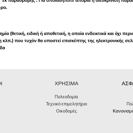
 εκ παραδρομής . Για οποιαδήποτε απορία η διευκρίνιση παρακ
ώρο.
ία (θετική, ειδική ή αποθετική, η οποία ενδεικτικά και όχι περ
κλπ.) που τυχόν θα υποστεί επισκέπτης της ηλεκτρονικής σελίδ
ίδα
Ι
ΧΡΗΣΙΜΑ
ΑΣΦ
Πολεοδομία
Τεχνικό επιμελητήριο
Πο
Οικοδομές
Κανονισμό